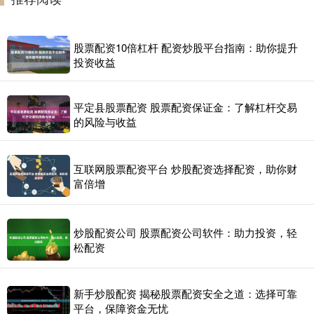
股票配资10倍杠杆 配资炒股平台指南：助你提升
投资收益
平定县股票配资 股票配资保证金：了解杠杆交易
的风险与收益
互联网股票配资平台 炒股配资选择配资，助你财
富倍增
炒股配资公司 股票配资公司软件：助力投资，轻
松配资
新手炒股配资 揭秘股票配资安全之道：选择可靠
平台，保障资金无忧