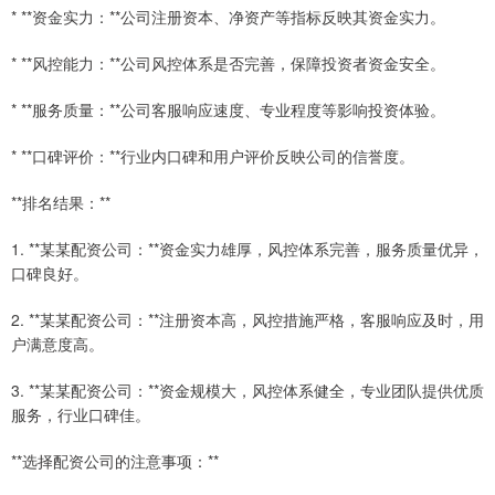
* **资金实力：**公司注册资本、净资产等指标反映其资金实力。
* **风控能力：**公司风控体系是否完善，保障投资者资金安全。
* **服务质量：**公司客服响应速度、专业程度等影响投资体验。
* **口碑评价：**行业内口碑和用户评价反映公司的信誉度。
**排名结果：**
1. **某某配资公司：**资金实力雄厚，风控体系完善，服务质量优异，
口碑良好。
2. **某某配资公司：**注册资本高，风控措施严格，客服响应及时，用
户满意度高。
3. **某某配资公司：**资金规模大，风控体系健全，专业团队提供优质
服务，行业口碑佳。
**选择配资公司的注意事项：**