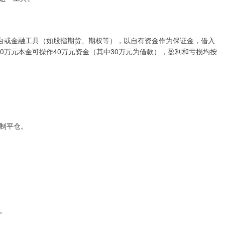
平台或金融工具（如股指期货、期权等），以自有资金作为保证金，借入
0万元本金可操作40万元资金（其中30万元为借款），盈利和亏损均按
强制平仓。
。
台。