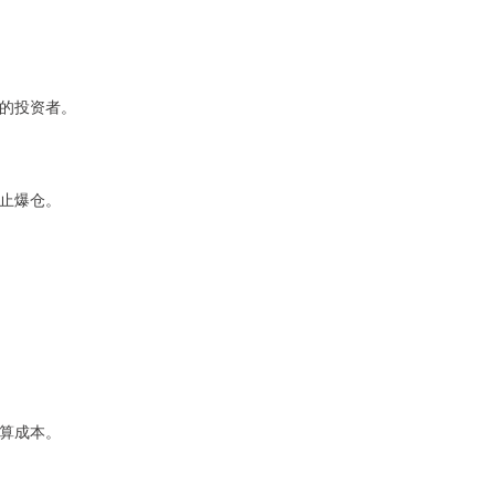
险的投资者。
防止爆仓。
计算成本。