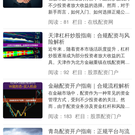
不少投资者放大收益的选择。然而，对于
新手而言，如何入门、如何选择正规公
司，是必须掌握的关键技能。本文将系统
阅读：
81
栏目：
在线配资网
梳理配资炒股的基本....
天津杠杆炒股指南：合规配资与风
险解析
近年来，随着资本市场活跃度提升，杠杆
炒股逐渐成为部分投资者放大收益的工
具。天津作为北方金融重镇在线配资网，
投资者对合规配资的关注度持续升温。本
阅读：
92
栏目：
股票配资门户
文将从合规配资渠道....
金融配资开户指南｜合规流程解析
在金融市场中，配资作为一种常见的资金
管理方式，受到不少投资者的关注。然
而，由于配资业务涉及资金杠杆和风险控
制，如何合规地完成开户流程、避免踩入
阅读：
183
栏目：
股票配资门户
非法平台，成为投资....
青岛配资开户指南：正规平台与流