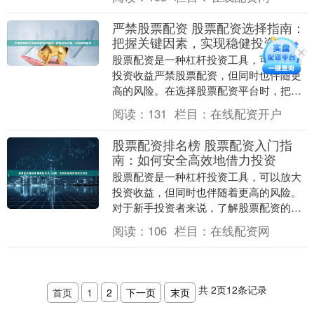
高杠杆，最高可....
严禁股票配资 股票配资选择指南：
把握关键因素，实现稳健投资
股票配资是一种杠杆投资工具，可以放大
投资收益严禁股票配资，但同时也伴随更
高的风险。在选择股票配资平台时，把握
以下关键因素至关重要： 炒股配资的优势
阅读：
131
栏目：
在线配资开户
显而易见。首先....
股票配资排名榜 股票配资入门指
南：如何安全高效地借力投资
股票配资是一种杠杆投资工具，可以放大
投资收益，但同时也伴随着更高的风险。
对于新手投资者来说，了解股票配资的入
门知识至关重要。 股票配资是指投资者以
阅读：
106
栏目：
在线配资网
一定比例的资金....
共
2
页
12
条记录
首页
1
2
下一页
末页