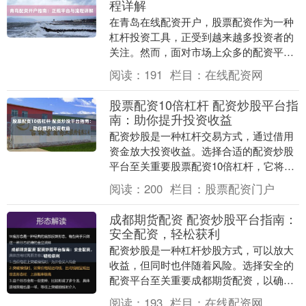
程详解
在青岛在线配资开户，股票配资作为一种
杠杆投资工具，正受到越来越多投资者的
关注。然而，面对市场上众多的配资平
台，如何选择正规可靠的渠道，并顺利完
阅读：
191
栏目：
在线配资网
成开户流程，成为许....
股票配资10倍杠杆 配资炒股平台指
南：助你提升投资收益
配资炒股是一种杠杆交易方式，通过借用
资金放大投资收益。选择合适的配资炒股
平台至关重要股票配资10倍杠杆，它将直
接影响你的投资体验和收益。 对于短线交
阅读：
200
栏目：
股票配资门户
易者来说，按....
成都期货配资 配资炒股平台指南：
安全配资，轻松获利
配资炒股是一种杠杆炒股方式，可以放大
收益，但同时也伴随着风险。选择安全的
配资平台至关重要成都期货配资，以确保
资金安全和交易顺利。 平台配资通常提供
阅读：
193
栏目：
在线配资网