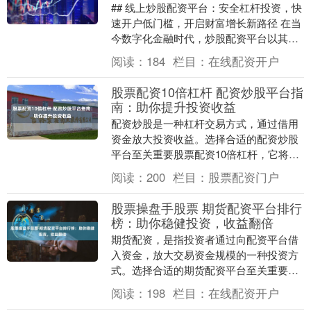
## 线上炒股配资平台：安全杠杆投资，快
速开户低门槛，开启财富增长新路径 在当
今数字化金融时代，炒股配资平台以其独
特的优势，正成为越来越多投资者青睐的
阅读：
184
栏目：
在线配资开户
工具。通过....
股票配资10倍杠杆 配资炒股平台指
南：助你提升投资收益
配资炒股是一种杠杆交易方式，通过借用
资金放大投资收益。选择合适的配资炒股
平台至关重要股票配资10倍杠杆，它将直
接影响你的投资体验和收益。 对于短线交
阅读：
200
栏目：
股票配资门户
易者来说，按....
股票操盘手股票 期货配资平台排行
榜：助你稳健投资，收益翻倍
期货配资，是指投资者通过向配资平台借
入资金，放大交易资金规模的一种投资方
式。选择合适的期货配资平台至关重要，
它直接影响到投资者的资金安全和收益
阅读：
198
栏目：
在线配资开户
率。 * **放大....