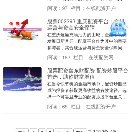
规模股票配资哪个，提升获利空间。 * **
阅读：
97
栏目：
在线配资开户
放大投资本....
股票002393 重庆配资平台：合规
运营与资金安全保障
在重庆这座充满活力的山城，金融市场的
发展日新月异，配资平台作为其中的重要
参与者，其合规运营与资金安全保障问题
日益受到投资者关注。随着金融监管政策
阅读：
182
栏目：
在线配资网
的不断完善和市场....
股票配资鑫东财配资 配资炒股平台
首选，助你财富增值
在当今快节奏的金融市场中，配资炒股已
成为投资者获取更高收益的有效途径。选
择一个可靠且专业的配资炒股平台至关重
要，它可以为您提供安全、便捷的交易体
阅读：
65
栏目：
在线配资开户
验，并帮助您实现....
共
3
页
30
条记录