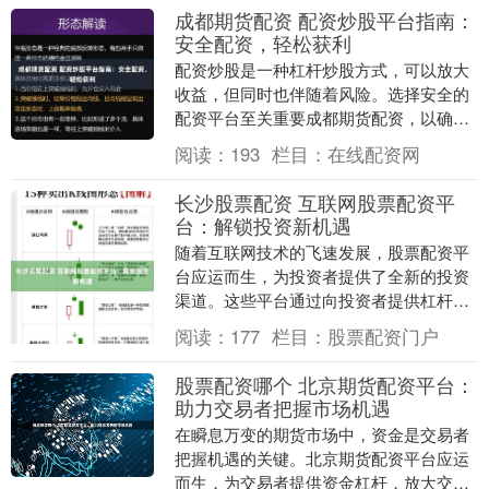
成都期货配资 配资炒股平台指南：
安全配资，轻松获利
配资炒股是一种杠杆炒股方式，可以放大
收益，但同时也伴随着风险。选择安全的
配资平台至关重要成都期货配资，以确保
资金安全和交易顺利。 平台配资通常提供
阅读：
193
栏目：
在线配资网
高杠杆，最高可....
长沙股票配资 互联网股票配资平
台：解锁投资新机遇
随着互联网技术的飞速发展，股票配资平
台应运而生，为投资者提供了全新的投资
渠道。这些平台通过向投资者提供杠杆资
金，帮助他们放大投资收益，从而解锁了
阅读：
177
栏目：
股票配资门户
投资的新机遇。 ....
股票配资哪个 北京期货配资平台：
助力交易者把握市场机遇
在瞬息万变的期货市场中，资金是交易者
把握机遇的关键。北京期货配资平台应运
而生，为交易者提供资金杠杆，放大交易