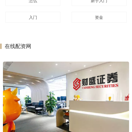
怎么
新手入门
入门
资金
在线配资网