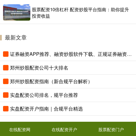
股票配资10倍杠杆 配资炒股平台指南：助你提升
投资收益
最新文章
证券融资APP推荐、融资炒股软件下载、正规证券融资平台
郑州炒股配资公司十大排名
郑州炒股配资指南（新合规平台解析）
实盘配资公司排名，规平台推荐
实盘配资开户指南｜合规平台精选
在线配资网
在线配资开户
股票配资门户