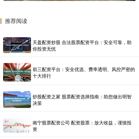
推荐阅读
天盈配资炒股 合法股票配资平台：安全可靠，助
你投资无忧
前三配资平台：安全优选、费率透明、风控严密的
十大排行
炒股配资之家 股票配资选择指南：助您做出明智
决策
南宁股票配资公司 配资股票：放大收益，谨慎投
资