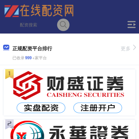
正规配资平台排行
更多
已收录
999
+家平台