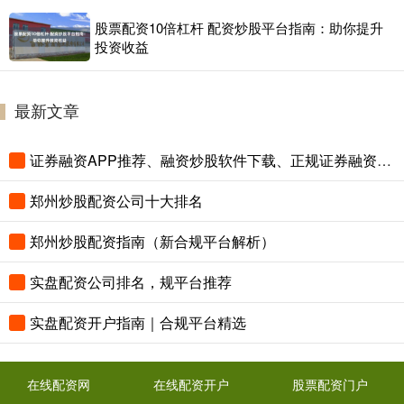
股票配资10倍杠杆 配资炒股平台指南：助你提升
投资收益
最新文章
证券融资APP推荐、融资炒股软件下载、正规证券融资平台
郑州炒股配资公司十大排名
郑州炒股配资指南（新合规平台解析）
实盘配资公司排名，规平台推荐
实盘配资开户指南｜合规平台精选
在线配资网
在线配资开户
股票配资门户