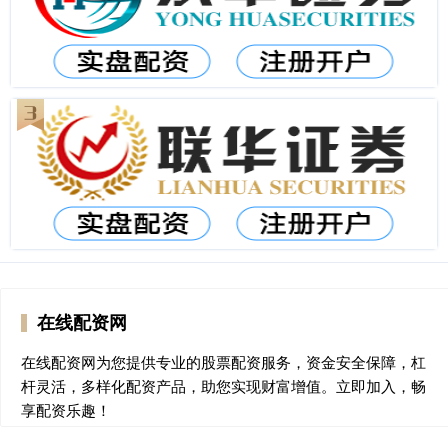
在线配资网
在线配资网为您提供专业的股票配资服务，资金安全保障，杠
杆灵活，多样化配资产品，助您实现财富增值。立即加入，畅
享配资乐趣！